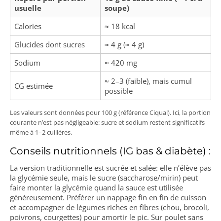
usuelle
soupe)
Calories
≈ 18 kcal
Glucides dont sucres
≈ 4 g (≈ 4 g)
Sodium
≈ 420 mg
≈ 2–3 (faible), mais cumul
CG estimée
possible
Les valeurs sont données pour 100 g (référence Ciqual). Ici, la portion
courante n’est pas négligeable: sucre et sodium restent significatifs
même à 1–2 cuillères.
Conseils nutritionnels (IG bas & diabète) :
La version traditionnelle est sucrée et salée: elle n’élève pas
la glycémie seule, mais le sucre (saccharose/mirin) peut
faire monter la glycémie quand la sauce est utilisée
généreusement. Préférer un nappage fin en fin de cuisson
et accompagner de légumes riches en fibres (chou, brocoli,
poivrons, courgettes) pour amortir le pic. Sur poulet sans