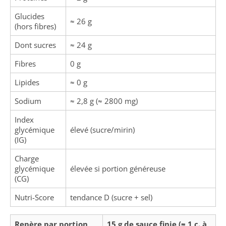
Glucides
≈ 26 g
(hors fibres)
Dont sucres
≈ 24 g
Fibres
0 g
Lipides
≈ 0 g
Sodium
≈ 2,8 g (≈ 2800 mg)
Index
glycémique
élevé (sucre/mirin)
(IG)
Charge
glycémique
élevée si portion généreuse
(CG)
Nutri-Score
tendance D (sucre + sel)
Repère par portion
15 g de sauce finie (≈ 1 c. à