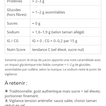
Protéines
≈ 2–3 g
Glucides
≈ 1–2 g assimilables
(hors fibres)
Sucres
≈ 0 g
Sodium
≈ 1,6–1,9 g (selon tamari allégé)
IG / CG
IG ≈ 0 ; CG ≈ 0–0,2 par 15 g
Nutri-Score
tendance C (sel élevé, sucre nul)
Variante yacon: le sirop de yacon apporte une note caramélisée avec
un impact glycémique très faible; compter ≈ 1–2 g de glucides
assimilables par cuillère, selon la marque. Le sodium reste le point de
vigilance.
À retenir :
🌟 Traditionnelle: goût authentique mais sucre + sel élevés;
portionner finement.
🧂 Vigilance tension artérielle: sauce salée; choisir tamari
réduit en sel.