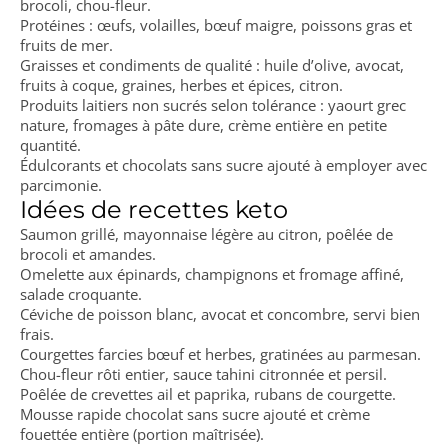
brocoli, chou-fleur.
Protéines : œufs, volailles, bœuf maigre, poissons gras et
fruits de mer.
Graisses et condiments de qualité : huile d’olive, avocat,
fruits à coque, graines, herbes et épices, citron.
Produits laitiers non sucrés selon tolérance : yaourt grec
nature, fromages à pâte dure, crème entière en petite
quantité.
Édulcorants et chocolats sans sucre ajouté à employer avec
parcimonie.
Idées de recettes keto
Saumon grillé, mayonnaise légère au citron, poêlée de
brocoli et amandes.
Omelette aux épinards, champignons et fromage affiné,
salade croquante.
Céviche de poisson blanc, avocat et concombre, servi bien
frais.
Courgettes farcies bœuf et herbes, gratinées au parmesan.
Chou-fleur rôti entier, sauce tahini citronnée et persil.
Poêlée de crevettes ail et paprika, rubans de courgette.
Mousse rapide chocolat sans sucre ajouté et crème
fouettée entière (portion maîtrisée).