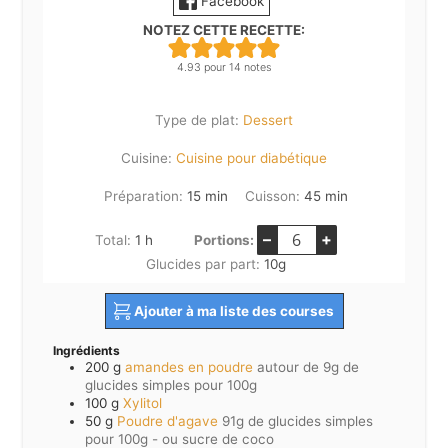
Facebook
NOTEZ CETTE RECETTE:
4.93
pour
14
notes
Type de plat:
Dessert
Cuisine:
Cuisine pour diabétique
minutes
minutes
Préparation:
15
min
Cuisson:
45
min
–
+
heure
Total:
1
h
Portions:
Glucides par part:
10
g
Ajouter à ma liste des courses
Ingrédients
200
g
amandes en poudre
autour de 9g de
glucides simples pour 100g
100
g
Xylitol
50
g
Poudre d'agave
91g de glucides simples
pour 100g - ou sucre de coco