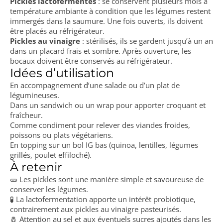
Pickles lactofermentés
: se conservent plusieurs mois à
température ambiante à condition que les légumes restent
immergés dans la saumure. Une fois ouverts, ils doivent
être placés au réfrigérateur.
Pickles au vinaigre
: stérilisés, ils se gardent jusqu’à un an
dans un placard frais et sombre. Après ouverture, les
bocaux doivent être conservés au réfrigérateur.
Idées d’utilisation
En accompagnement d’une salade ou d’un plat de
légumineuses.
Dans un sandwich ou un wrap pour apporter croquant et
fraîcheur.
Comme condiment pour relever des viandes froides,
poissons ou plats végétariens.
En topping sur un bol IG bas (quinoa, lentilles, légumes
grillés, poulet effiloché).
À retenir
🥒 Les pickles sont une manière simple et savoureuse de
conserver les légumes.
🧪 La lactofermentation apporte un intérêt probiotique,
contrairement aux pickles au vinaigre pasteurisés.
🧂 Attention au sel et aux éventuels sucres ajoutés dans les