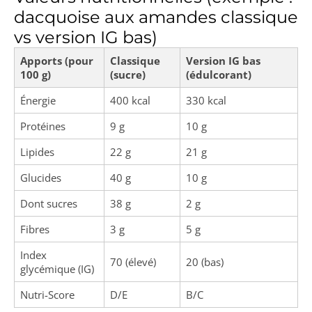
dacquoise aux amandes classique
vs version IG bas)
Apports (pour
Classique
Version IG bas
100 g)
(sucre)
(édulcorant)
Énergie
400 kcal
330 kcal
Protéines
9 g
10 g
Lipides
22 g
21 g
Glucides
40 g
10 g
Dont sucres
38 g
2 g
Fibres
3 g
5 g
Index
70 (élevé)
20 (bas)
glycémique (IG)
Nutri-Score
D/E
B/C