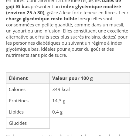
en fibres. Contrairement à une idée reçue, les
baies de
goji IG bas
présentent un
index glycémique modéré
(environ 25 à 30)
, grâce à leur forte teneur en fibres. Leur
charge glycémique reste faible
lorsqu’elles sont
consommées en petite quantité, comme dans un muesli,
un yaourt ou une infusion. Elles constituent une excellente
alternative aux fruits secs plus sucrés (raisins, dattes) pour
les personnes diabétiques ou suivant un régime à index
glycémique bas. Idéales pour ajouter du goût et des
nutriments sans pic de sucre.
Élément
Valeur pour 100 g
Calories
349 kcal
Protéines
14,3 g
Lipides
0,4 g
Glucides