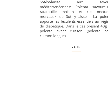
Sot-l'y-laisse aux saveu
méditerranéennes: Polenta savoureu
ratatouille maison et ces onctu
morceaux de Sot-l'y-laisse . La pole
apporte les féculents essentiels au rég
du diabétique. Dans le cas présent 40g
polenta avant cuisson (polenta p
cuisson longue)…
VOIR