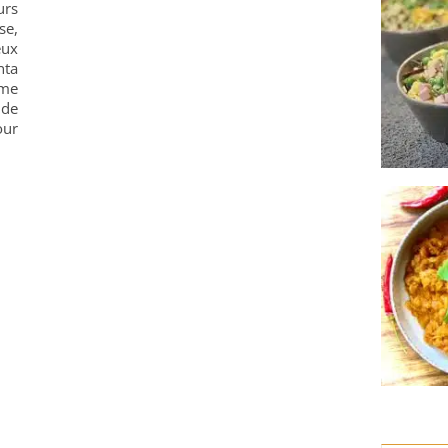
rs
se,
eux
nta
ime
 de
our