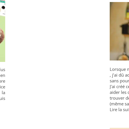
Lorsque m
lus
, j’ai dû
ien
sans pour
bre
J'ai créé 
ice
aider les 
 la
trouver d
uis
(même sa
Lire la sui