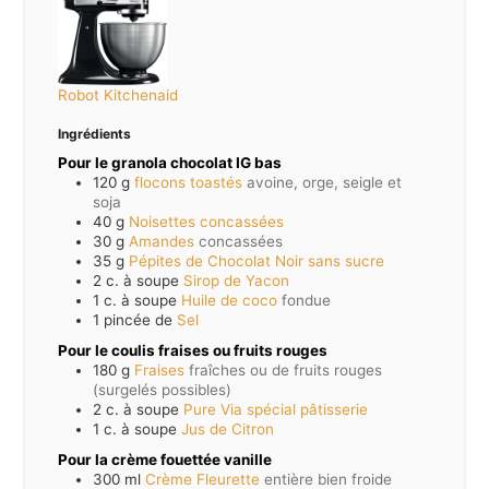
Robot Kitchenaid
Ingrédients
Pour le granola chocolat IG bas
120
g
flocons toastés
avoine, orge, seigle et
soja
40
g
Noisettes concassées
30
g
Amandes
concassées
35
g
Pépites de Chocolat Noir sans sucre
2
c. à soupe
Sirop de Yacon
1
c. à soupe
Huile de coco
fondue
1
pincée de
Sel
Pour le coulis fraises ou fruits rouges
180
g
Fraises
fraîches ou de fruits rouges
(surgelés possibles)
2
c. à soupe
Pure Via spécial pâtisserie
1
c. à soupe
Jus de Citron
Pour la crème fouettée vanille
300
ml
Crème Fleurette
entière bien froide