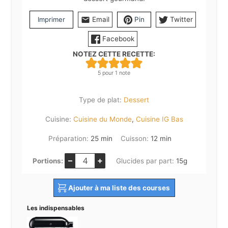
Imprimer
Email
Pin
Twitter
Facebook
NOTEZ CETTE RECETTE:
5
pour 1 note
Type de plat:
Dessert
Cuisine:
Cuisine du Monde
,
Cuisine IG Bas
minutes
minutes
Préparation:
25
min
Cuisson:
12
min
–
+
Portions:
Glucides par part:
15
g
Ajouter à ma liste des courses
Les indispensables