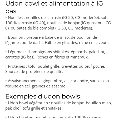
Udon bowl et alimentation à IG
bas
• Nouilles : nouilles de sarrasin (IG 50, CG modérée), soba
100 % sarrasin (IG 40), nouilles de konjac (IG quasi nul, CG
0), ou pâtes de blé complet (IG 50, CG modérée).
• Bouillon : préparé à base de miso, de bouillon de
légumes ou de dashi. Faible en glucides, riche en saveurs.
• Légumes : champignons shiitakés, épinards, pak choï,
carottes (IG bas). Riches en fibres et minéraux.
• Protéines : tofu, poulet grillé, crevettes ou œuf poché.
Sources de protéines de qualité.
• Assaisonnements : gingembre, ail, coriandre, sauce soja
réduite en sel, graines de sésame.
Exemples d’udon bowls
• Udon bowl végétarien : nouilles de konjac, bouillon miso,
pak choï, tofu grillé et shiitakés.
• Udon bowl au poulet : nouilles soba 100 % sarrasin,