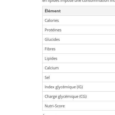
en lipides impose une consommation m
Élément
Calories
Protéines
Glucides
Fibres
Lipides
Calcium
Sel
Index glycémique (IG)
Charge glycémique (CG)
Nutri-Score