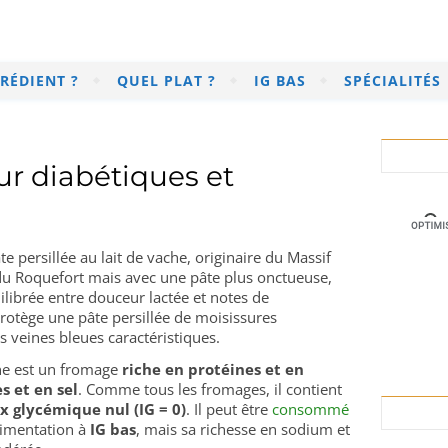
RÉDIENT ?
QUEL PLAT ?
IG BAS
SPÉCIALITÉS
r diabétiques et
e persillée au lait de vache, originaire du Massif
in du Roquefort mais avec une pâte plus onctueuse,
librée entre douceur lactée et notes de
protège une pâte persillée de moisissures
s veines bleues caractéristiques.
gne est un fromage
riche en protéines et en
s et en sel
. Comme tous les fromages, il contient
x glycémique nul (IG = 0)
. Il peut être
consommé
limentation à
IG bas
, mais sa richesse en sodium et