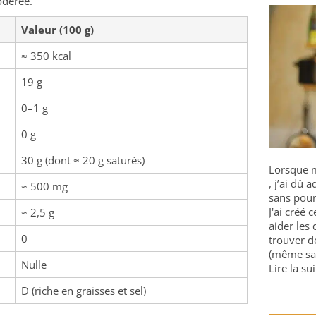
odérée.
Valeur (100 g)
≈ 350 kcal
19 g
0–1 g
0 g
30 g (dont ≈ 20 g saturés)
Lorsque m
, j’ai dû
≈ 500 mg
sans pour
J'ai créé 
≈ 2,5 g
aider les 
0
trouver d
(même sa
Nulle
Lire la sui
D (riche en graisses et sel)