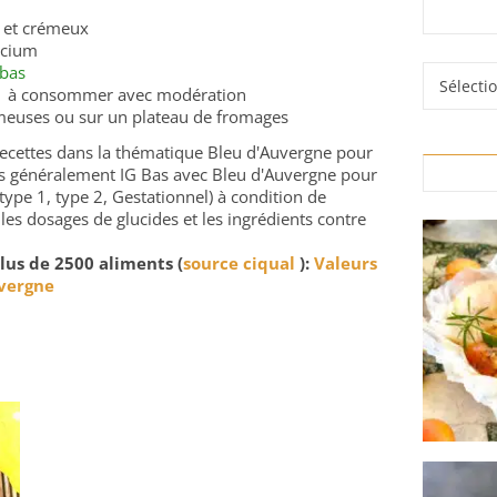
é et crémeux
lcium
 bas
Rubrique
el → à consommer avec modération
émeuses ou sur un plateau de fromages
 recettes dans la thématique Bleu d'Auvergne pour
rés généralement IG Bas avec Bleu d'Auvergne pour
type 1, type 2, Gestationnel) à condition de
 les dosages de glucides et les ingrédients contre
lus de 2500 aliments (
source ciqual
):
Valeurs
uvergne