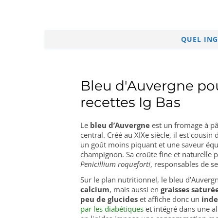
QUEL ING
Bleu d'Auvergne pou
recettes Ig Bas
Le
bleu d’Auvergne
est un fromage à pât
central. Créé au XIXe siècle, il est cous
un goût moins piquant et une saveur équi
champignon. Sa croûte fine et naturelle 
Penicillium roqueforti
, responsables de se
Sur le plan nutritionnel, le bleu d’Auver
calcium
, mais aussi en
graisses saturée
peu de glucides
et affiche donc un
inde
par les diabétiques
et intégré dans une a