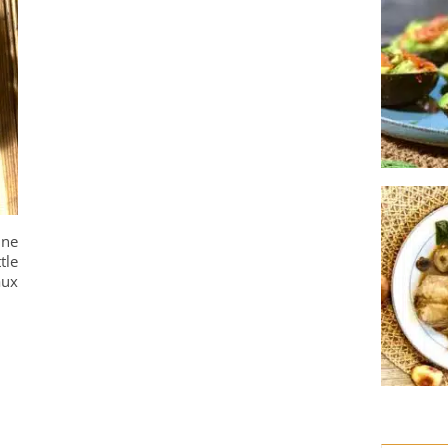
ine
tle
aux