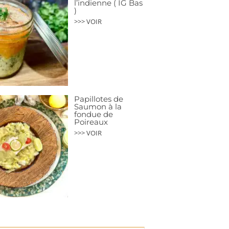
l’indienne ( IG Bas
)
>>> VOIR
Papillotes de
Saumon à la
fondue de
Poireaux
>>> VOIR