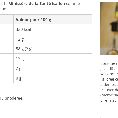
ar le
Ministère de la Santé italien
comme
ique.
Valeur pour 100 g
320 kcal
12 g
58 g (2 g)
15 g
Lorsque m
2 g
, j’ai dû
sans pour
0 g
J'ai créé 
aider les 
trouver d
(même sa
15 (modérée)
Lire la sui