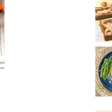
ent
our