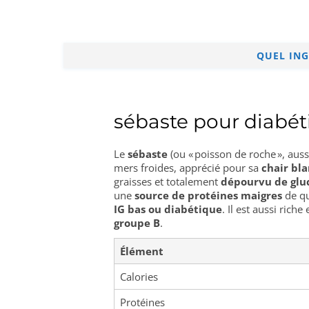
QUEL ING
sébaste pour diabéti
Le
sébaste
(ou « poisson de roche », aus
mers froides, apprécié pour sa
chair bla
graisses et totalement
dépourvu de glu
une
source de protéines maigres
de qu
IG bas ou diabétique
. Il est aussi riche
groupe B
.
Élément
Calories
Protéines