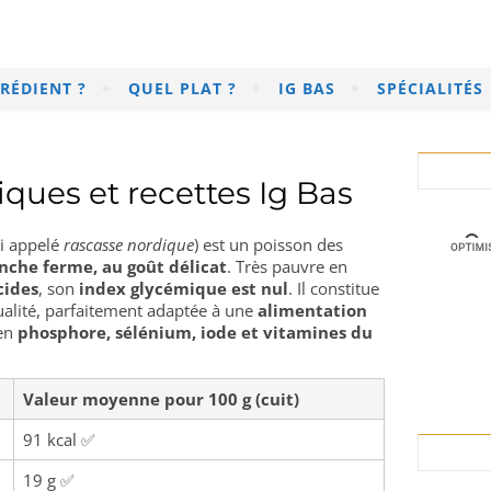
RÉDIENT ?
QUEL PLAT ?
IG BAS
SPÉCIALITÉS
ques et recettes Ig Bas
si appelé
rascasse nordique
) est un poisson des
nche ferme, au goût délicat
. Très pauvre en
cides
, son
index glycémique est nul
. Il constitue
alité, parfaitement adaptée à une
alimentation
 en
phosphore, sélénium, iode et vitamines du
Valeur moyenne pour 100 g (cuit)
91 kcal ✅
19 g ✅