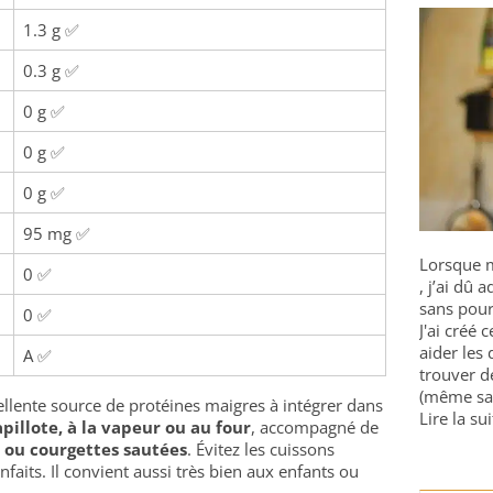
1.3 g ✅
0.3 g ✅
0 g ✅
0 g ✅
0 g ✅
95 mg ✅
Lorsque m
0 ✅
, j’ai dû
sans pour
0 ✅
J'ai créé 
aider les 
A ✅
trouver d
(même sa
llente source de protéines maigres à intégrer dans
Lire la sui
pillote, à la vapeur ou au four
, accompagné de
 ou courgettes sautées
. Évitez les cuissons
faits. Il convient aussi très bien aux enfants ou