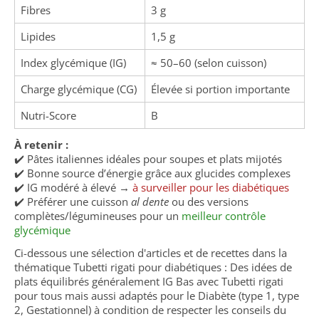
Fibres
3 g
Lipides
1,5 g
Index glycémique (IG)
≈ 50–60 (selon cuisson)
Charge glycémique (CG)
Élevée si portion importante
Nutri-Score
B
À retenir :
✔️ Pâtes italiennes idéales pour soupes et plats mijotés
✔️ Bonne source d’énergie grâce aux glucides complexes
✔️ IG modéré à élevé →
à surveiller pour les diabétiques
✔️ Préférer une cuisson
al dente
ou des versions
complètes/légumineuses pour un
meilleur contrôle
glycémique
Ci-dessous une sélection d'articles et de recettes dans la
thématique Tubetti rigati pour diabétiques : Des idées de
plats équilibrés généralement IG Bas avec Tubetti rigati
pour tous mais aussi adaptés pour le Diabète (type 1, type
2, Gestationnel) à condition de respecter les conseils du