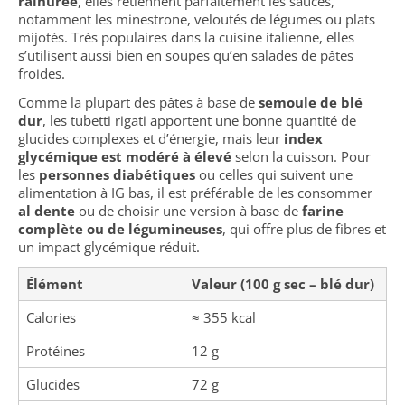
rainurée
, elles retiennent parfaitement les sauces,
notamment les minestrone, veloutés de légumes ou plats
mijotés. Très populaires dans la cuisine italienne, elles
s’utilisent aussi bien en soupes qu’en salades de pâtes
froides.
Comme la plupart des pâtes à base de
semoule de blé
dur
, les tubetti rigati apportent une bonne quantité de
glucides complexes et d’énergie, mais leur
index
glycémique est modéré à élevé
selon la cuisson. Pour
les
personnes diabétiques
ou celles qui suivent une
alimentation à IG bas, il est préférable de les consommer
al dente
ou de choisir une version à base de
farine
complète ou de légumineuses
, qui offre plus de fibres et
un impact glycémique réduit.
Élément
Valeur (100 g sec – blé dur)
Calories
≈ 355 kcal
Protéines
12 g
Glucides
72 g