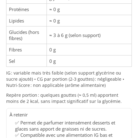
Protéines
≈ 0 g
Lipides
≈ 0 g
Glucides (hors
≈ 3 à 6 g (selon support)
fibres)
Fibres
0 g
Sel
0 g
IG : variable mais très faible (selon support glycérine ou
sucre ajouté) • CG par portion (2-3 gouttes) : négligeable •
Nutri-Score : non applicable (arôme alimentaire)
Repère portion : quelques gouttes (≈ 0,5 ml) apportent
moins de 2 kcal, sans impact significatif sur la glycémie.
À retenir
✅ Permet de parfumer intensément desserts et
glaces sans apport de graisses ni de sucres.
✅ Compatible avec une alimentation IG bas et