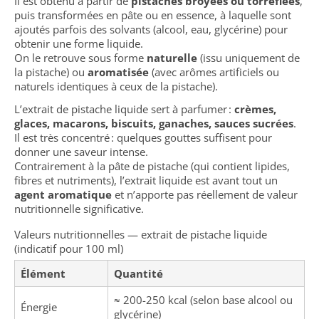
Il est obtenu à partir de
pistaches broyées ou torréfiées
,
puis transformées en pâte ou en essence, à laquelle sont
ajoutés parfois des solvants (alcool, eau, glycérine) pour
obtenir une forme liquide.
On le retrouve sous forme
naturelle
(issu uniquement de
la pistache) ou
aromatisée
(avec arômes artificiels ou
naturels identiques à ceux de la pistache).
L’extrait de pistache liquide sert à parfumer :
crèmes,
glaces, macarons, biscuits, ganaches, sauces sucrées
.
Il est très concentré : quelques gouttes suffisent pour
donner une saveur intense.
Contrairement à la pâte de pistache (qui contient lipides,
fibres et nutriments), l’extrait liquide est avant tout un
agent aromatique
et n’apporte pas réellement de valeur
nutritionnelle significative.
Valeurs nutritionnelles — extrait de pistache liquide
(indicatif pour 100 ml)
Élément
Quantité
≈ 200-250 kcal (selon base alcool ou
Énergie
glycérine)