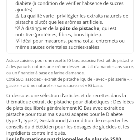
diabète (à condition de vérifier l’absence de sucres
ajoutés).
⚠️ La qualité varie : privilégier les extraits naturels de
pistache plutôt que les arômes artificiels.
💡 À distinguer de la
pâte de pistache
, qui est
nutritive (protéines, fibres, bons lipides).
💡 Idéal pour macarons, panna cotta, entremets ou
même sauces orientales sucrées-salées.
Astuce cuisine : pour une recette IG bas, associez l’extrait de pistache
à des yaourts nature, une crème dessert au lait d’amande sans sucre,
ou un financier à base de farine d’amande.
Côté SEO, associez « extrait de pistache liquide » avec « pâtisserie », «
glace », « arôme naturel », « sans sucre » et « IG bas ».
Ci-dessous une sélection d'articles et de recettes dans la
thématique extrait de pistache pour diabétiques : Des idées
de plats équilibrés généralement IG Bas avec extrait de
pistache pour tous mais aussi adaptés pour le Diabète
(type 1, type 2, Gestationnel) à condition de respecter les
conseils du diététicien pour les dosages de glucides et les
ingrédients contre indiqués.
Les informations nutritionnelles de plus de 2500