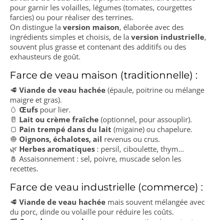
pour garnir les volailles, légumes (tomates, courgettes
farcies) ou pour réaliser des terrines.
On distingue la
version maison
, élaborée avec des
ingrédients simples et choisis, de la
version industrielle
,
souvent plus grasse et contenant des additifs ou des
exhausteurs de goût.
Farce de veau maison (traditionnelle) :
🥩
Viande de veau hachée
(épaule, poitrine ou mélange
maigre et gras).
🥚
Œufs
pour lier.
🥛
Lait ou crème fraîche
(optionnel, pour assouplir).
🍞
Pain trempé dans du lait
(migaine) ou chapelure.
🧅
Oignons, échalotes, ail
revenus ou crus.
🌿
Herbes aromatiques
: persil, ciboulette, thym…
🧂 Assaisonnement : sel, poivre, muscade selon les
recettes.
Farce de veau industrielle (commerce) :
🥩
Viande de veau hachée
mais souvent mélangée avec
du porc, dinde ou volaille pour réduire les coûts.