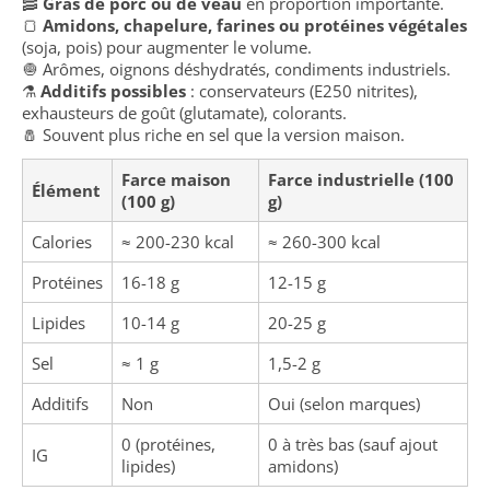
🥓
Gras de porc ou de veau
en proportion importante.
🍞
Amidons, chapelure, farines ou protéines végétales
(soja, pois) pour augmenter le volume.
🧅 Arômes, oignons déshydratés, condiments industriels.
⚗️
Additifs possibles
: conservateurs (E250 nitrites),
exhausteurs de goût (glutamate), colorants.
🧂 Souvent plus riche en sel que la version maison.
Farce maison
Farce industrielle (100
Élément
(100 g)
g)
Calories
≈ 200-230 kcal
≈ 260-300 kcal
Protéines
16-18 g
12-15 g
Lipides
10-14 g
20-25 g
Sel
≈ 1 g
1,5-2 g
Additifs
Non
Oui (selon marques)
0 (protéines,
0 à très bas (sauf ajout
IG
lipides)
amidons)