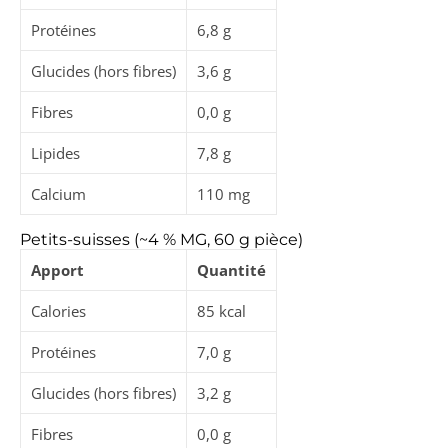
Protéines
6,8 g
Glucides (hors fibres)
3,6 g
Fibres
0,0 g
Lipides
7,8 g
Calcium
110 mg
Petits-suisses (~4 % MG, 60 g pièce)
Apport
Quantité
Calories
85 kcal
Protéines
7,0 g
Glucides (hors fibres)
3,2 g
Fibres
0,0 g