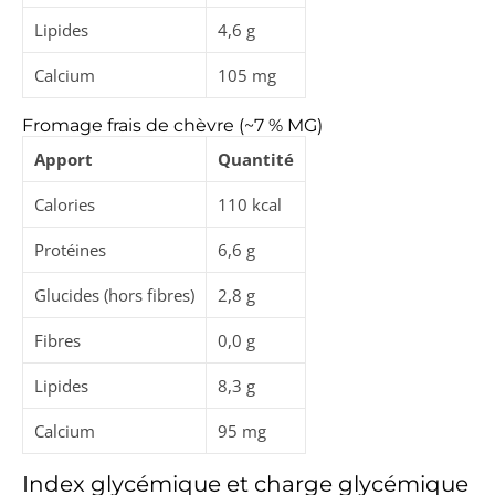
Lipides
4,6 g
Calcium
105 mg
Fromage frais de chèvre (~7 % MG)
Apport
Quantité
Calories
110 kcal
Protéines
6,6 g
Glucides (hors fibres)
2,8 g
Fibres
0,0 g
Lipides
8,3 g
Calcium
95 mg
Index glycémique et charge glycémique