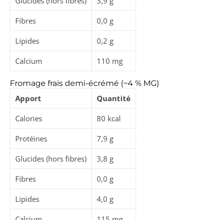
Glucides (hors fibres)
3,9 g
Fibres
0,0 g
Lipides
0,2 g
Calcium
110 mg
Fromage frais demi-écrémé (~4 % MG)
Apport
Quantité
Calories
80 kcal
Protéines
7,9 g
Glucides (hors fibres)
3,8 g
Fibres
0,0 g
Lipides
4,0 g
Calcium
115 mg