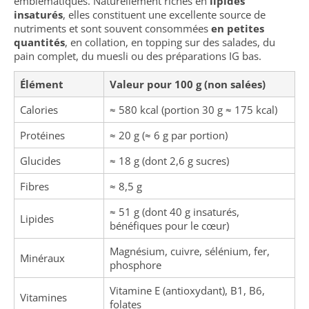
emblématiques. Naturellement riches en
lipides
insaturés
, elles constituent une excellente source de
nutriments et sont souvent consommées
en petites
quantités
, en collation, en topping sur des salades, du
pain complet, du muesli ou des préparations IG bas.
Élément
Valeur pour 100 g (non salées)
Calories
≈ 580 kcal (portion 30 g ≈ 175 kcal)
Protéines
≈ 20 g (≈ 6 g par portion)
Glucides
≈ 18 g (dont 2,6 g sucres)
Fibres
≈ 8,5 g
≈ 51 g (dont 40 g insaturés,
Lipides
bénéfiques pour le cœur)
Magnésium, cuivre, sélénium, fer,
Minéraux
phosphore
Vitamine E (antioxydant), B1, B6,
Vitamines
folates