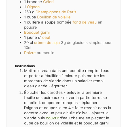
1
branche
Céleri
1
Oignon
250
g
Champignons de Paris
1
cube
Bouillon de volaille
1
cuillère à soupe bombée
fond de veau
en
poudre
Bouquet garni
1
jaune d'
oeuf
20
cl
crème de soja
3g de glucides simples pour
10cl
Poivre
au moulin
Instructions
Mettre le veau dans une cocotte remplie d'eau
et porter à ébullition 1 minute puis mettre les
morceaux de viande dans un saladier rempli
d'eau glacée - égoutter.
Éplucher les carottes - enlever la première
feuille des poireaux - nlever la partie terreuse
du céleri, couper en tronçons - éplucher
l'oignon et coupez le en 4 - faire revenir dans la
cocotte avec un peu d'huile d'olive - ajouter la
viande puis
couvrir
d'eau chaude en plaçant le
cube de bouillon de volaille et le bouquet garni