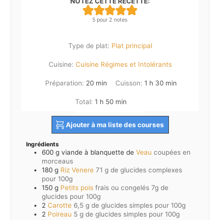
NOTEZ CETTE RECETTE:
5
pour
2
notes
Type de plat:
Plat principal
Cuisine:
Cuisine Régimes et Intolérants
minutes
heure
minutes
Préparation:
20
min
Cuisson:
1
h
30
min
heure
minutes
Total:
1
h
50
min
Ajouter à ma liste des courses
Ingrédients
600
g viande à blanquette de
Veau
coupées en
morceaus
180
g
Riz Venere
71 g de glucides complexes
pour 100g
150
g
Petits pois
frais ou congelés 7g de
glucides pour 100g
2
Carotte
6,5 g de glucides simples pour 100g
2
Poireau
5 g de glucides simples pour 100g