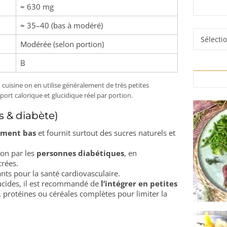
≈ 630 mg
≈ 35–40 (bas à modéré)
Rubrique
Modérée (selon portion)
B
cuisine on en utilise généralement de très petites
pport calorique et glucidique réel par portion.
s & diabète)
ement bas
et fournit surtout des sucres naturels et
ion par les
personnes diabétiques
, en
crées.
nts pour la santé cardiovasculaire.
ucides, il est recommandé de
l’intégrer en petites
, protéines ou céréales complètes pour limiter la