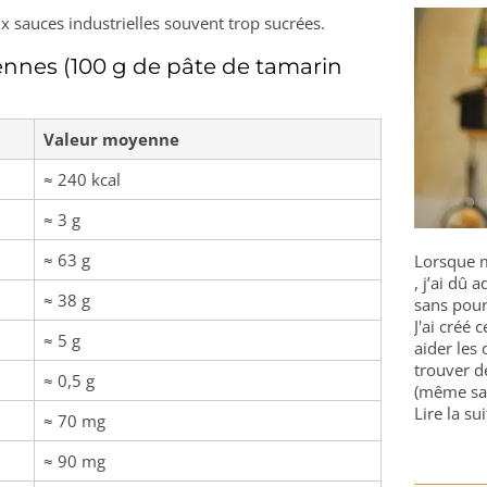
ux sauces industrielles souvent trop sucrées.
ennes (100 g de pâte de tamarin
Valeur moyenne
≈ 240 kcal
≈ 3 g
≈ 63 g
Lorsque m
, j’ai dû
≈ 38 g
sans pour
J'ai créé 
≈ 5 g
aider les 
trouver d
≈ 0,5 g
(même sa
Lire la sui
≈ 70 mg
≈ 90 mg