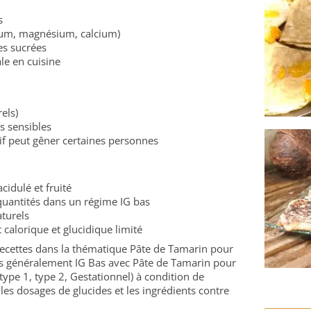
s
ium, magnésium, calcium)
es sucrées
le en cuisine
els)
cs sensibles
tif peut gêner certaines personnes
cidulé et fruité
 quantités dans un régime IG bas
aturels
 calorique et glucidique limité
 recettes dans la thématique Pâte de Tamarin pour
rés généralement IG Bas avec Pâte de Tamarin pour
type 1, type 2, Gestationnel) à condition de
 les dosages de glucides et les ingrédients contre