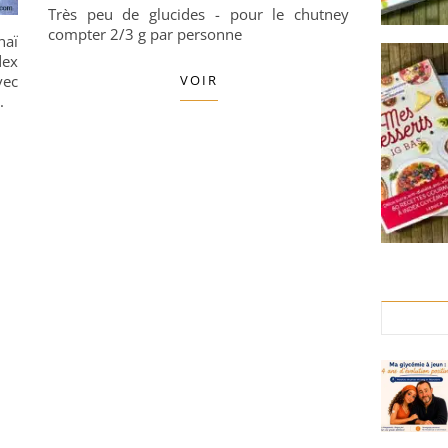
Très peu de glucides - pour le chutney
compter 2/3 g par personne
haï
dex
vec
VOIR
.