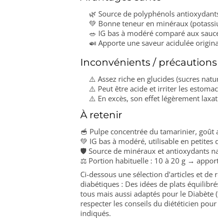
🌿 Source de polyphénols antioxydant
💚 Bonne teneur en minéraux (potass
🥗 IG bas à modéré comparé aux sauc
🍛 Apporte une saveur acidulée origina
Inconvénients / précautions
⚠️ Assez riche en glucides (sucres natur
⚠️ Peut être acide et irriter les estoma
⚠️ En excès, son effet légèrement laxa
À retenir
🥣 Pulpe concentrée du tamarinier, goût a
💚 IG bas à modéré, utilisable en petites
🛡️ Source de minéraux et antioxydants n
⚖️ Portion habituelle : 10 à 20 g → apport
Ci-dessous une sélection d'articles et de
diabétiques : Des idées de plats équilib
tous mais aussi adaptés pour le Diabète (
respecter les conseils du diététicien pour
indiqués.