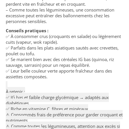
perdent vite en fraîcheur et en croquant.
– Comme toutes les légumineuses, une consommation
excessive peut entraîner des ballonnements chez les
personnes sensibles.
Conseils pratiques :
✅ À consommer crus (croquants en salade) ou légèrement
cuits (vapeur, wok rapide).
✅ Parfaits dans les plats asiatiques sautés avec crevettes,
poulet ou tofu.
✅ Se marient bien avec des céréales IG bas (quinoa, riz
sauvage, sarrasin) pour un repas équilibré.
✅ Leur belle couleur verte apporte fraîcheur dans des
assiettes composées.
À retenir :
✅ IG bas et faible charge glycémique → adaptés aux
diabétiques
✅ Riche en vitamine C, fibres et minéraux
⚠️ Consommés frais de préférence pour garder croquant et
nutriments
⚠️ Comme toutes les légumineuses, attention aux excès si