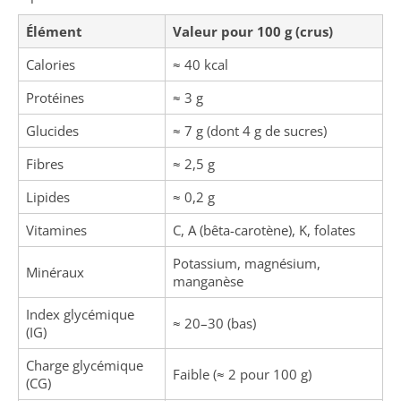
Élément
Valeur pour 100 g (crus)
Calories
≈ 40 kcal
Protéines
≈ 3 g
Glucides
≈ 7 g (dont 4 g de sucres)
Fibres
≈ 2,5 g
Lipides
≈ 0,2 g
Vitamines
C, A (bêta-carotène), K, folates
Potassium, magnésium,
Minéraux
manganèse
Index glycémique
≈ 20–30 (bas)
(IG)
Charge glycémique
Faible (≈ 2 pour 100 g)
(CG)