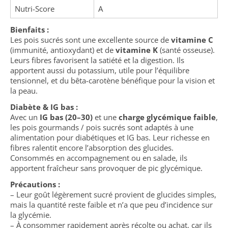
Nutri-Score
A
Bienfaits :
Les pois sucrés sont une excellente source de
vitamine C
(immunité, antioxydant) et de
vitamine K
(santé osseuse).
Leurs fibres favorisent la satiété et la digestion. Ils
apportent aussi du potassium, utile pour l’équilibre
tensionnel, et du bêta-carotène bénéfique pour la vision et
la peau.
Diabète & IG bas :
Avec un
IG bas (20–30)
et une
charge glycémique faible
,
les pois gourmands / pois sucrés sont adaptés à une
alimentation pour diabétiques et IG bas. Leur richesse en
fibres ralentit encore l’absorption des glucides.
Consommés en accompagnement ou en salade, ils
apportent fraîcheur sans provoquer de pic glycémique.
Précautions :
– Leur goût légèrement sucré provient de glucides simples,
mais la quantité reste faible et n’a que peu d’incidence sur
la glycémie.
– À consommer rapidement après récolte ou achat, car ils