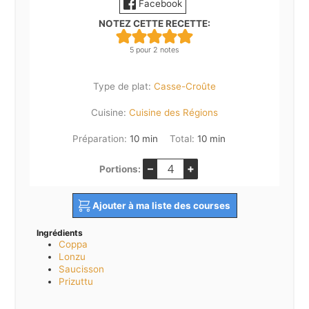
Facebook
NOTEZ CETTE RECETTE:
5
pour
2
notes
Type de plat:
Casse-Croûte
Cuisine:
Cuisine des Régions
minutes
minutes
Préparation:
10
min
Total:
10
min
–
+
Portions:
Ajouter à ma liste des courses
Ingrédients
Coppa
Lonzu
Saucisson
Prizuttu