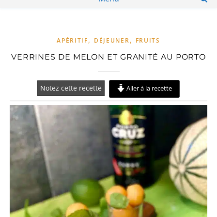
,
,
APÉRITIF
DÉJEUNER
FRUITS
VERRINES DE MELON ET GRANITÉ AU PORTO
Notez cette recette
Aller à la recette