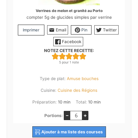
Verrines de melon et granité au Porto
compter 5g de glucides simples par verrine
Imprimer
Email
Pin
Twitter
Facebook
NOTEZ CETTE RECETTE:
5
pour 1 note
Type de plat:
Amuse bouches
Cuisine:
Cuisine des Régions
minutes
minutes
Préparation:
10
min
Total:
10
min
–
+
Portions:
Ajouter à ma liste des courses