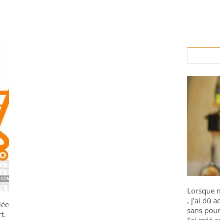
Lorsque m
, j’ai dû
iée
sans pour
t.