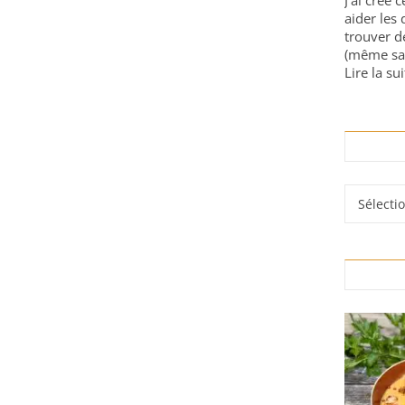
J'ai créé 
aider les 
trouver d
(même sa
Lire la sui
Rubrique