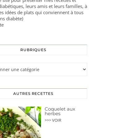
ce site pour présenter mes recettes et
diabétiques, leurs amis et leurs familles, à
es idées de plats qui conviennent à tous
ns diabète)
te
RUBRIQUES
s
AUTRES RECETTES
Coquelet aux
herbes
>>> VOIR