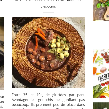
ON
MAGRETS DE CANARD SAUCE FRUITS ROUGES ET
GNOCCHIS
Entre 35 et 40g de glucides par part.
our
Avantage: les gnocchis ne gonflant pas
Les
beaucoup, ils prennent peu de place dans
s.