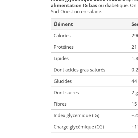
alimentation IG bas
ou diabétique. On l
Sud-Ouest ou en salade.
Élément
Se
Calories
29
Protéines
21
Lipides
1.8
Dont acides gras saturés
0.2
Glucides
44
Dont sucres
2 g
Fibres
15
Index glycémique (IG)
~2
Charge glycémique (CG)
~1