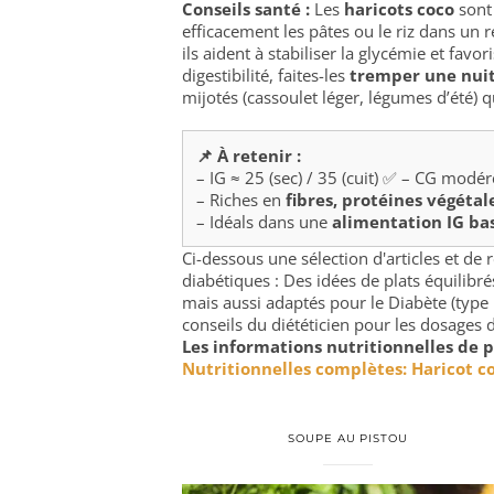
Conseils santé :
Les
haricots coco
sont 
efficacement les pâtes ou le riz dans un 
ils aident à stabiliser la glycémie et fav
digestibilité, faites-les
tremper une nui
mijotés (cassoulet léger, légumes d’été) q
📌 À retenir :
– IG ≈ 25 (sec) / 35 (cuit) ✅ – CG modé
– Riches en
fibres, protéines végéta
– Idéals dans une
alimentation IG ba
Ci-dessous une sélection d'articles et de
diabétiques : Des idées de plats équilib
mais aussi adaptés pour le Diabète (type 
conseils du diététicien pour les dosages d
Les informations nutritionnelles de p
Nutritionnelles complètes: Haricot c
SOUPE AU PISTOU