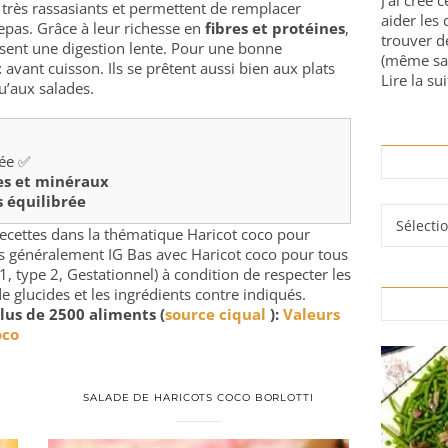
J'ai créé 
très rassasiants et permettent de remplacer
aider les 
repas. Grâce à leur richesse en
fibres et protéines
,
trouver d
orisent une digestion lente. Pour une bonne
(même sa
t
avant cuisson. Ils se prêtent aussi bien aux plats
Lire la sui
u’aux salades.
rée ✅
les et minéraux
s équilibrée
Rubrique
 recettes dans la thématique Haricot coco pour
rés généralement IG Bas avec Haricot coco pour tous
1, type 2, Gestationnel) à condition de respecter les
e glucides et les ingrédients contre indiqués.
lus de 2500 aliments (
source ciqual
):
Valeurs
oco
SALADE DE HARICOTS COCO BORLOTTI