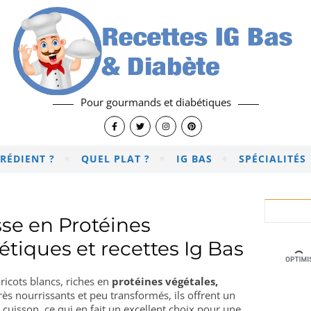
Pour gourmands et diabétiques
RÉDIENT ?
QUEL PLAT ?
IG BAS
SPÉCIALITÉS
sse en Protéines
tiques et recettes Ig Bas
ricots blancs, riches en
protéines végétales,
s nourrissants et peu transformés, ils offrent un
cuisson, ce qui en fait un excellent choix pour une