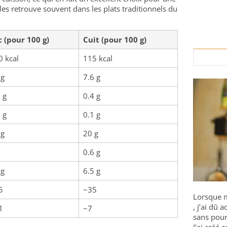
es retrouve souvent dans les plats traditionnels du
c (pour 100 g)
Cuit (pour 100 g)
0 kcal
115 kcal
 g
7.6 g
 g
0.4 g
 g
0.1 g
 g
20 g
0.6 g
 g
6.5 g
5
~35
Lorsque m
, j’ai dû
1
~7
sans pour