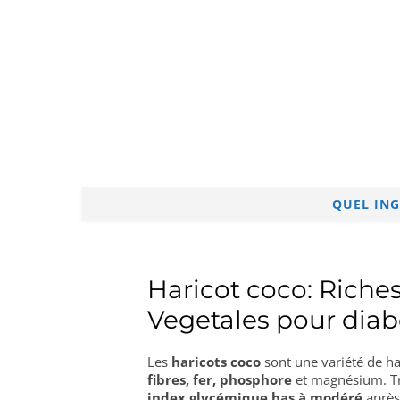
QUEL ING
Haricot coco: Riche
Vegetales pour diabé
Les
haricots coco
sont une variété de ha
fibres, fer, phosphore
et magnésium. Trè
index glycémique bas à modéré
après 