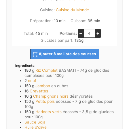
Cuisine:
Cuisine du Monde
minutes
minutes
Préparation:
10
min
Cuisson:
35
min
–
+
minutes
Total:
45
min
Portions:
Glucides par part:
135
g
Ajouter à ma liste des courses
Ingrédients
180
g
Riz Complet
BASMATI - 74g de glucides
complexes pour 100g
2
oeuf
150
g
Jambon
en cubes
16
Crevettes
10
g
Champignons noirs
déshydratés
150
g
Petits pois
écossés - 7 g de glucides pour
100g
150
g
Haricots verts
écossés - 3,5 g de glucides
pour 100g
Sauce Soja
Huile d'olive