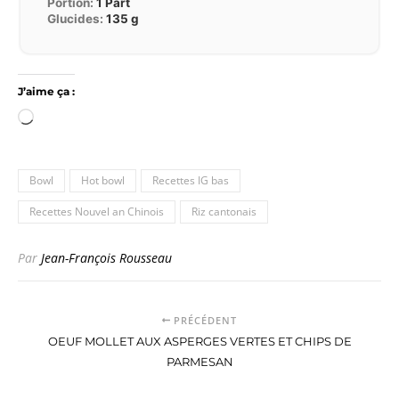
Portion:
1
Part
Glucides:
135
g
J’aime ça :
Chargement…
Bowl
Hot bowl
Recettes IG bas
Recettes Nouvel an Chinois
Riz cantonais
Par
Jean-François Rousseau
PRÉCÉDENT
OEUF MOLLET AUX ASPERGES VERTES ET CHIPS DE
PARMESAN