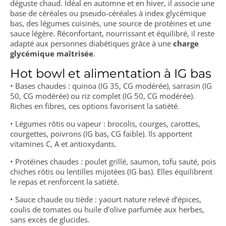
déguste chaud. Idéal en automne et en hiver, il associe une
base de céréales ou pseudo-céréales à index glycémique
bas, des légumes cuisinés, une source de protéines et une
sauce légère. Réconfortant, nourrissant et équilibré, il reste
adapté aux personnes diabétiques grâce à une
charge
glycémique maîtrisée
.
Hot bowl et alimentation à IG bas
• Bases chaudes : quinoa (IG 35, CG modérée), sarrasin (IG
50, CG modérée) ou riz complet (IG 50, CG modérée).
Riches en fibres, ces options favorisent la satiété.
• Légumes rôtis ou vapeur : brocolis, courges, carottes,
courgettes, poivrons (IG bas, CG faible). Ils apportent
vitamines C, A et antioxydants.
• Protéines chaudes : poulet grillé, saumon, tofu sauté, pois
chiches rôtis ou lentilles mijotées (IG bas). Elles équilibrent
le repas et renforcent la satiété.
• Sauce chaude ou tiède : yaourt nature relevé d’épices,
coulis de tomates ou huile d’olive parfumée aux herbes,
sans excès de glucides.