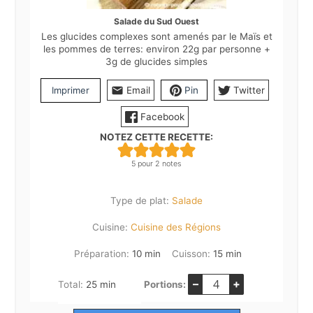
Salade du Sud Ouest
Les glucides complexes sont amenés par le Maïs et
les pommes de terres: environ 22g par personne +
3g de glucides simples
Imprimer
Email
Pin
Twitter
Facebook
NOTEZ CETTE RECETTE:
5
pour
2
notes
Type de plat:
Salade
Cuisine:
Cuisine des Régions
minutes
minutes
Préparation:
10
min
Cuisson:
15
min
–
+
minutes
Total:
25
min
Portions: