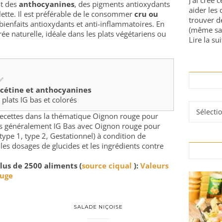
J'ai créé 
t des
anthocyanines
, des pigments antioxydants
aider les 
lette. Il est préférable de le consommer
cru ou
trouver d
bienfaits antioxydants et anti-inflammatoires. En
(même sa
ée naturelle, idéale dans les plats végétariens ou
Lire la sui
 ✅
rcétine et anthocyanines
plats IG bas et colorés
Rubrique
e recettes dans la thématique Oignon rouge pour
rés généralement IG Bas avec Oignon rouge pour
type 1, type 2, Gestationnel) à condition de
 les dosages de glucides et les ingrédients contre
lus de 2500 aliments (
source ciqual
):
Valeurs
ouge
SALADE NIÇOISE