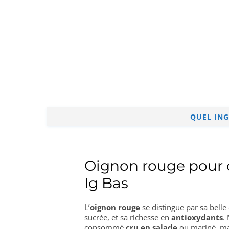
QUEL ING
Oignon rouge pour d
Ig Bas
L’
oignon rouge
se distingue par sa belle
sucrée, et sa richesse en
antioxydants
.
consommé
cru en salade
ou mariné, mais