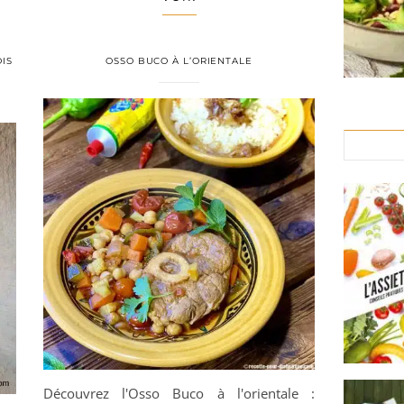
IS
OSSO BUCO À L’ORIENTALE
Découvrez l'Osso Buco à l'orientale :