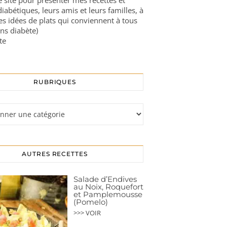
ce site pour présenter mes recettes et
diabétiques, leurs amis et leurs familles, à
es idées de plats qui conviennent à tous
ns diabète)
te
RUBRIQUES
s
AUTRES RECETTES
Salade d’Endives
au Noix, Roquefort
et Pamplemousse
(Pomelo)
>>> VOIR