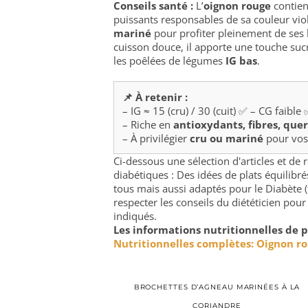
Conseils santé :
L’
oignon rouge
contien
puissants responsables de sa couleur vio
mariné
pour profiter pleinement de ses 
cuisson douce, il apporte une touche sucr
les poêlées de légumes
IG bas
.
📌 À retenir :
– IG ≈ 15 (cru) / 30 (cuit) ✅ – CG faible
– Riche en
antioxydants, fibres, que
– À privilégier
cru ou mariné
pour vos 
Ci-dessous une sélection d'articles et d
diabétiques : Des idées de plats équilib
tous mais aussi adaptés pour le Diabète (
respecter les conseils du diététicien pour
indiqués.
Les informations nutritionnelles de p
Nutritionnelles complètes: Oignon r
BROCHETTES D’AGNEAU MARINÉES À LA
CORIANDRE