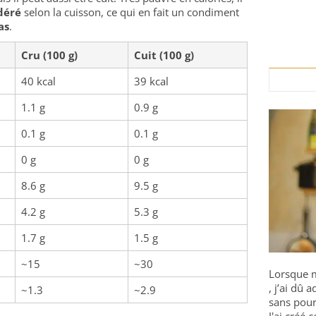
déré
selon la cuisson, ce qui en fait un condiment
as
.
Cru (100 g)
Cuit (100 g)
40 kcal
39 kcal
1.1 g
0.9 g
0.1 g
0.1 g
0 g
0 g
8.6 g
9.5 g
4.2 g
5.3 g
1.7 g
1.5 g
~15
~30
Lorsque m
, j’ai dû
~1.3
~2.9
sans pour