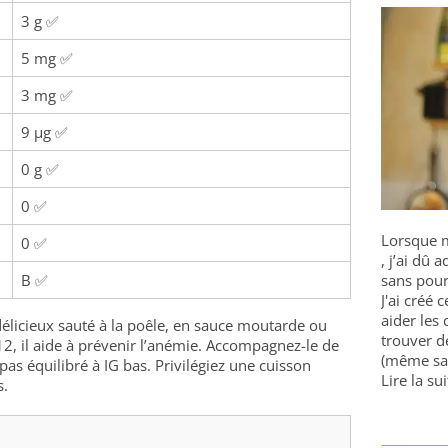
3 g ✅
5 mg ✅
3 mg ✅
9 µg ✅
0 g ✅
0 ✅
Lorsque m
0 ✅
, j’ai dû
B ✅
sans pour
J'ai créé 
aider les 
élicieux sauté à la poêle, en sauce moutarde ou
trouver d
12, il aide à prévenir l’anémie. Accompagnez-le de
(même sa
as équilibré à IG bas. Privilégiez une cuisson
Lire la sui
s.