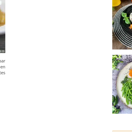
par
 en
tes