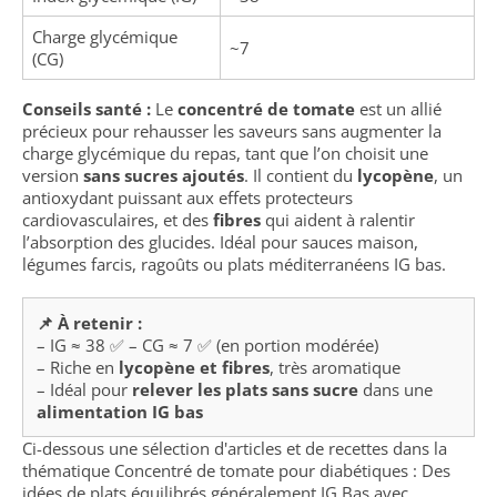
Charge glycémique
~7
(CG)
Conseils santé :
Le
concentré de tomate
est un allié
précieux pour rehausser les saveurs sans augmenter la
charge glycémique du repas, tant que l’on choisit une
version
sans sucres ajoutés
. Il contient du
lycopène
, un
antioxydant puissant aux effets protecteurs
cardiovasculaires, et des
fibres
qui aident à ralentir
l’absorption des glucides. Idéal pour sauces maison,
légumes farcis, ragoûts ou plats méditerranéens IG bas.
📌 À retenir :
– IG ≈ 38 ✅ – CG ≈ 7 ✅ (en portion modérée)
– Riche en
lycopène et fibres
, très aromatique
– Idéal pour
relever les plats sans sucre
dans une
alimentation IG bas
Ci-dessous une sélection d'articles et de recettes dans la
thématique Concentré de tomate pour diabétiques : Des
idées de plats équilibrés généralement IG Bas avec