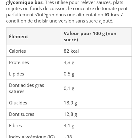
glycémique bas
. Très utilisé pour relever sauces, plats
mijotés ou fonds de cuisson, le concentré de tomate peut
parfaitement s’intégrer dans une alimentation
IG bas
, à
condition de choisir une version sans sucre ajouté.
Valeur pour 100 g (non
Élément
sucré)
Calories
82 kcal
Protéines
4,3 g
Lipides
0,5 g
Dont acides gras
0,1 g
saturés
Glucides
18,9 g
Dont sucres
12,8 g
Fibres
4,1 g
Index glycémique (IG)
~38