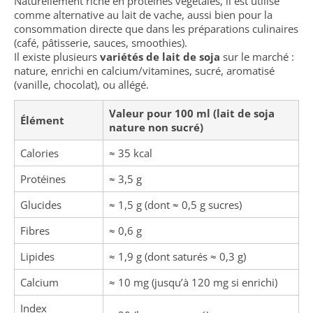
Naturellement riche en protéines végétales, il est utilisé
comme alternative au lait de vache, aussi bien pour la
consommation directe que dans les préparations culinaires
(café, pâtisserie, sauces, smoothies).
Il existe plusieurs
variétés de lait de soja
sur le marché :
nature, enrichi en calcium/vitamines, sucré, aromatisé
(vanille, chocolat), ou allégé.
Valeur pour 100 ml (lait de soja
Élément
nature non sucré)
Calories
≈ 35 kcal
Protéines
≈ 3,5 g
Glucides
≈ 1,5 g (dont ≈ 0,5 g sucres)
Fibres
≈ 0,6 g
Lipides
≈ 1,9 g (dont saturés ≈ 0,3 g)
Calcium
≈ 10 mg (jusqu’à 120 mg si enrichi)
Index