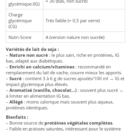
≈ 30 (bas, non sucré)
glycémique (IG)
Charge
glycémique
Très faible (≈ 0,5 par verre)
(CG)
Nutri-Score
A (version nature non sucrée)
Variétés de lait de soja :
–
Nature non sucré
: le plus sain, riche en protéines, IG
bas, adapté aux diabétiques.
–
Enrichi en calcium/vitamines
: recommandé en
remplacement du lait de vache, couvre mieux les apports.
–
Sucré
: contient 3 à 6 g de sucres ajoutés/100 ml → IG et
impact glycémique plus élevés.
–
Aromatisé (vanille, chocolat…)
: souvent plus sucré →
à limiter en alimentation IG bas.
–
Allégé
: moins calorique mais souvent plus aqueux,
protéines identiques.
Bienfaits :
– Bonne source de
protéines végétales complètes
.
– Faible en graisses saturées, intéressant pour le système