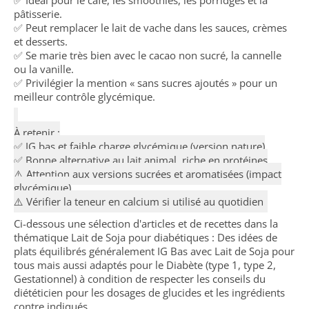
✅ Idéal pour le café, les smoothies, les porridges et la
pâtisserie.
✅ Peut remplacer le lait de vache dans les sauces, crèmes
et desserts.
✅ Se marie très bien avec le cacao non sucré, la cannelle
ou la vanille.
✅ Privilégier la mention « sans sucres ajoutés » pour un
meilleur contrôle glycémique.
À retenir :
✅ IG bas et faible charge glycémique (version nature)
✅ Bonne alternative au lait animal, riche en protéines
⚠️ Attention aux versions sucrées et aromatisées (impact
glycémique)
⚠️ Vérifier la teneur en calcium si utilisé au quotidien
Ci-dessous une sélection d'articles et de recettes dans la
thématique Lait de Soja pour diabétiques : Des idées de
plats équilibrés généralement IG Bas avec Lait de Soja pour
tous mais aussi adaptés pour le Diabète (type 1, type 2,
Gestationnel) à condition de respecter les conseils du
diététicien pour les dosages de glucides et les ingrédients
contre indiqués.