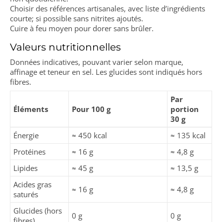
Choisir des références artisanales, avec liste d’ingrédients
courte; si possible sans nitrites ajoutés.
Cuire à feu moyen pour dorer sans brûler.
Valeurs nutritionnelles
Données indicatives, pouvant varier selon marque,
affinage et teneur en sel. Les glucides sont indiqués hors
fibres.
Par
Éléments
Pour 100 g
portion
30 g
Énergie
≈ 450 kcal
≈ 135 kcal
Protéines
≈ 16 g
≈ 4,8 g
Lipides
≈ 45 g
≈ 13,5 g
Acides gras
≈ 16 g
≈ 4,8 g
saturés
Glucides (hors
0 g
0 g
fibres)