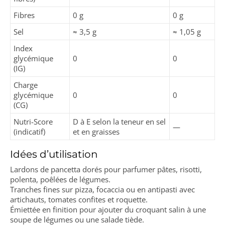
Fibres
0 g
0 g
Sel
≈ 3,5 g
≈ 1,05 g
Index
glycémique
0
0
(IG)
Charge
glycémique
0
0
(CG)
Nutri-Score
D à E selon la teneur en sel
—
(indicatif)
et en graisses
Idées d’utilisation
Lardons de pancetta dorés pour parfumer pâtes, risotti,
polenta, poêlées de légumes.
Tranches fines sur pizza, focaccia ou en antipasti avec
artichauts, tomates confites et roquette.
Émiettée en finition pour ajouter du croquant salin à une
soupe de légumes ou une salade tiède.