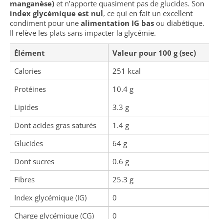
manganèse)
et n’apporte quasiment pas de glucides. Son
index glycémique est nul
, ce qui en fait un excellent
condiment pour une
alimentation IG bas
ou diabétique.
Il relève les plats sans impacter la glycémie.
Élément
Valeur pour 100 g (sec)
Calories
251 kcal
Protéines
10.4 g
Lipides
3.3 g
Dont acides gras saturés
1.4 g
Glucides
64 g
Dont sucres
0.6 g
Fibres
25.3 g
Index glycémique (IG)
0
Charge glycémique (CG)
0