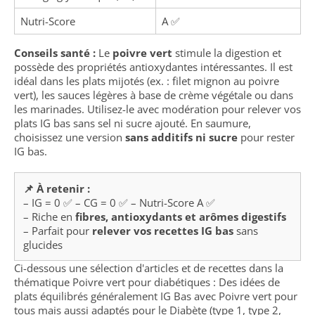
Nutri-Score
A ✅
Conseils santé :
Le
poivre vert
stimule la digestion et
possède des propriétés antioxydantes intéressantes. Il est
idéal dans les plats mijotés (ex. : filet mignon au poivre
vert), les sauces légères à base de crème végétale ou dans
les marinades. Utilisez-le avec modération pour relever vos
plats IG bas sans sel ni sucre ajouté. En saumure,
choisissez une version
sans additifs ni sucre
pour rester
IG bas.
📌 À retenir :
– IG = 0 ✅ – CG = 0 ✅ – Nutri-Score A ✅
– Riche en
fibres, antioxydants et arômes digestifs
– Parfait pour
relever vos recettes IG bas
sans
glucides
Ci-dessous une sélection d'articles et de recettes dans la
thématique Poivre vert pour diabétiques : Des idées de
plats équilibrés généralement IG Bas avec Poivre vert pour
tous mais aussi adaptés pour le Diabète (type 1, type 2,