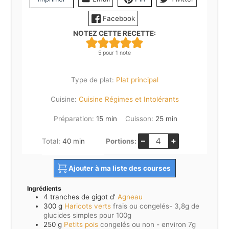
Facebook
NOTEZ CETTE RECETTE:
5
pour 1 note
Type de plat:
Plat principal
Cuisine:
Cuisine Régimes et Intolérants
minutes
minutes
Préparation:
15
min
Cuisson:
25
min
–
+
minutes
Total:
40
min
Portions:
Ajouter à ma liste des courses
Ingrédients
4
tranches de gigot d'
Agneau
300
g
Haricots verts
frais ou congelés- 3,8g de
glucides simples pour 100g
250
g
Petits pois
congelés ou non - environ 7g