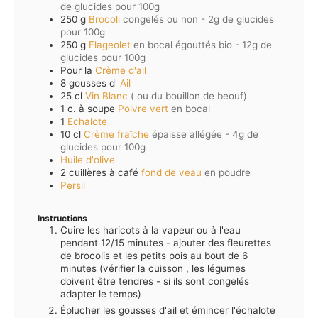
de glucides pour 100g
250
g
Brocoli
congelés ou non - 2g de glucides
pour 100g
250
g
Flageolet
en bocal égouttés bio - 12g de
glucides pour 100g
Pour la
Crème d'ail
8
gousses d'
Ail
25
cl
Vin Blanc
( ou du bouillon de beouf)
1
c. à soupe
Poivre vert
en bocal
1
Echalote
10
cl
Crème fraîche
épaisse allégée - 4g de
glucides pour 100g
Huile d'olive
2
cuillères à café
fond de veau
en poudre
Persil
Instructions
Cuire les haricots à la vapeur ou à l'eau
pendant 12/15 minutes - ajouter des fleurettes
de brocolis et les petits pois au bout de 6
minutes (vérifier la cuisson , les légumes
doivent être tendres - si ils sont congelés
adapter le temps)
Éplucher les gousses d'ail et émincer l'échalote