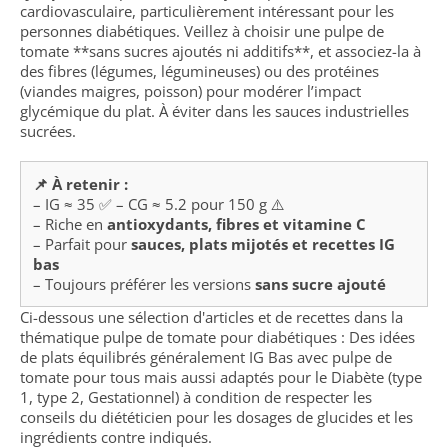
cardiovasculaire, particulièrement intéressant pour les
personnes diabétiques. Veillez à choisir une pulpe de
tomate **sans sucres ajoutés ni additifs**, et associez-la à
des fibres (légumes, légumineuses) ou des protéines
(viandes maigres, poisson) pour modérer l’impact
glycémique du plat. À éviter dans les sauces industrielles
sucrées.
📌 À retenir :
– IG ≈ 35 ✅ – CG ≈ 5.2 pour 150 g ⚠️
– Riche en
antioxydants, fibres et vitamine C
– Parfait pour
sauces, plats mijotés et recettes IG
bas
– Toujours préférer les versions
sans sucre ajouté
Ci-dessous une sélection d'articles et de recettes dans la
thématique pulpe de tomate pour diabétiques : Des idées
de plats équilibrés généralement IG Bas avec pulpe de
tomate pour tous mais aussi adaptés pour le Diabète (type
1, type 2, Gestationnel) à condition de respecter les
conseils du diététicien pour les dosages de glucides et les
ingrédients contre indiqués.