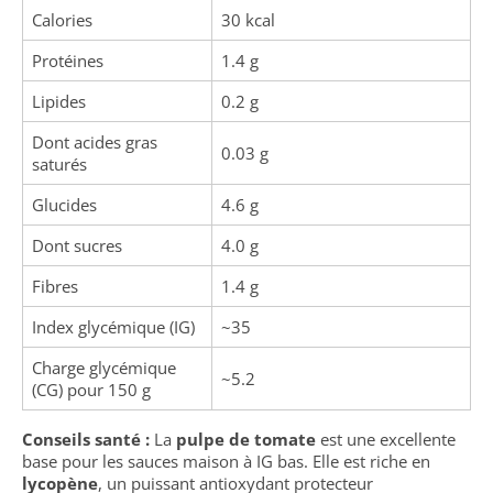
Calories
30 kcal
Protéines
1.4 g
Lipides
0.2 g
Dont acides gras
0.03 g
saturés
Glucides
4.6 g
Dont sucres
4.0 g
Fibres
1.4 g
Index glycémique (IG)
~35
Charge glycémique
~5.2
(CG) pour 150 g
Conseils santé :
La
pulpe de tomate
est une excellente
base pour les sauces maison à IG bas. Elle est riche en
lycopène
, un puissant antioxydant protecteur