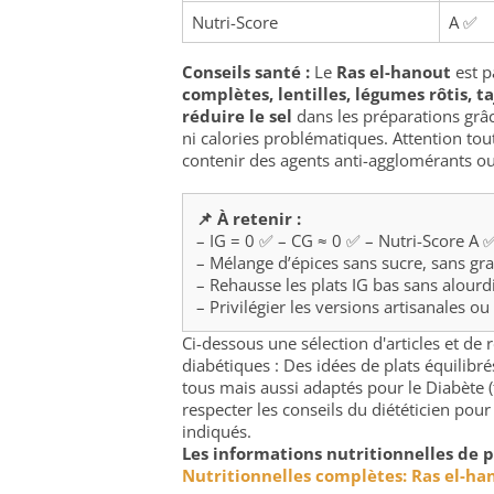
Nutri-Score
A ✅
Conseils santé :
Le
Ras el-hanout
est p
complètes, lentilles, légumes rôtis, t
réduire le sel
dans les préparations grâc
ni calories problématiques. Attention tou
contenir des agents anti-agglomérants o
📌 À retenir :
– IG = 0 ✅ – CG ≈ 0 ✅ – Nutri-Score A 
– Mélange d’épices sans sucre, sans gra
– Rehausse les plats IG bas sans alourd
– Privilégier les versions artisanales ou
Ci-dessous une sélection d'articles et de
diabétiques : Des idées de plats équilib
tous mais aussi adaptés pour le Diabète (
respecter les conseils du diététicien pour
indiqués.
Les informations nutritionnelles de p
Nutritionnelles complètes: Ras el-ha