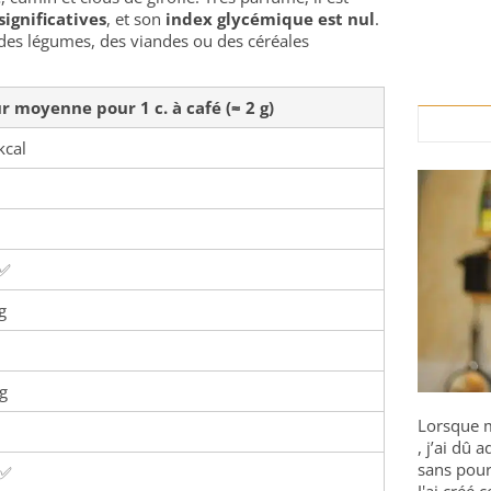
significatives
, et son
index glycémique est nul
.
s, des légumes, des viandes ou des céréales
r moyenne pour 1 c. à café (≈ 2 g)
kcal
 ✅
g
g
Lorsque m
, j’ai dû
sans pour
 ✅