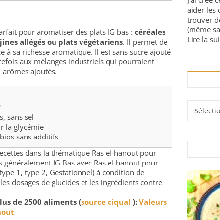
J'ai créé 
aider les 
trouver d
(même sa
arfait pour aromatiser des plats IG bas :
céréales
Lire la sui
ajines allégés ou plats végétariens
. Il permet de
e à sa richesse aromatique. Il est sans sucre ajouté
tefois aux mélanges industriels qui pourraient
u arômes ajoutés.
Rubrique
✅
s, sans sel
ir la glycémie
 bios sans additifs
 recettes dans la thématique Ras el-hanout pour
rés généralement IG Bas avec Ras el-hanout pour
type 1, type 2, Gestationnel) à condition de
 les dosages de glucides et les ingrédients contre
lus de 2500 aliments (
source ciqual
):
Valeurs
nout