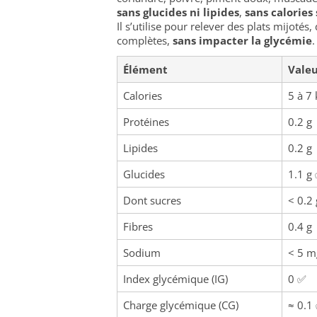
sans glucides ni lipides
,
sans calories 
Il s’utilise pour relever des plats mijoté
complètes,
sans impacter la glycémie
.
Élément
Valeu
Calories
5 à 7 
Protéines
0.2 g
Lipides
0.2 g
Glucides
1.1 g
Dont sucres
< 0.2 
Fibres
0.4 g
Sodium
< 5 m
Index glycémique (IG)
0 ✅
Charge glycémique (CG)
≈ 0.1