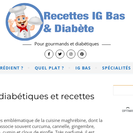
Pour gourmands et diabétiques
RÉDIENT ?
QUEL PLAT ?
IG BAS
SPÉCIALITÉS
diabétiques et recettes
s emblématique de la cuisine maghrébine, dont la
l associe souvent curcuma, cannelle, gingembre,
cumin et clous de girofle. Très parfumé, il est