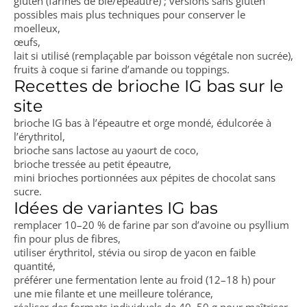
gluten (farines de blé/épeautre) ; versions sans gluten
possibles mais plus techniques pour conserver le
moelleux,
œufs,
lait si utilisé (remplaçable par boisson végétale non sucrée),
fruits à coque si farine d’amande ou toppings.
Recettes de brioche IG bas sur le
site
brioche IG bas à l’épeautre et orge mondé, édulcorée à
l’érythritol,
brioche sans lactose au yaourt de coco,
brioche tressée au petit épeautre,
mini brioches portionnées aux pépites de chocolat sans
sucre.
Idées de variantes IG bas
remplacer 10–20 % de farine par son d’avoine ou psyllium
fin pour plus de fibres,
utiliser érythritol, stévia ou sirop de yacon en faible
quantité,
préférer une fermentation lente au froid (12–18 h) pour
une mie filante et une meilleure tolérance,