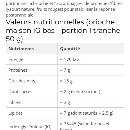
portionner la brioche et l’accompagner de protéines/fibres
(yaourt nature, fruits rouges) pour stabiliser la réponse
postprandiale.
Valeurs nutritionnelles (brioche
maison IG bas – portion 1 tranche
50 g)
Nutriments
Quantité
Énergie
≈ 170 kcal
Protéines
≈ 7 g
Glucides nets
≈ 16 g
Dont sucres
≈ 2 g (selon sucrant)
Fibres
≈ 3 g
Lipides
≈ 7 g (dont saturés ≈ 2,5 g)
≈ 35–45 (selon farines et
Index glycémique (IG)
levée)