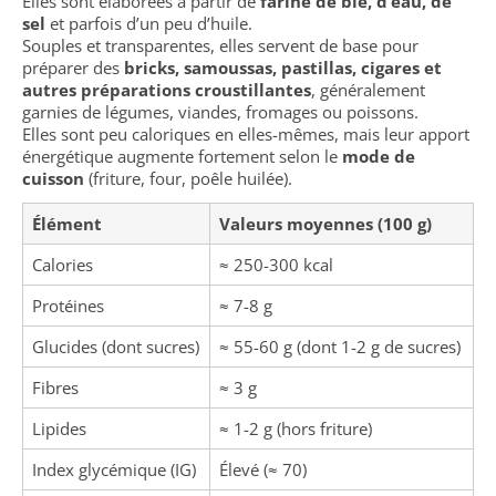
Elles sont élaborées à partir de
farine de blé, d’eau, de
sel
et parfois d’un peu d’huile.
Souples et transparentes, elles servent de base pour
préparer des
bricks, samoussas, pastillas, cigares et
autres préparations croustillantes
, généralement
garnies de légumes, viandes, fromages ou poissons.
Elles sont peu caloriques en elles-mêmes, mais leur apport
énergétique augmente fortement selon le
mode de
cuisson
(friture, four, poêle huilée).
Élément
Valeurs moyennes (100 g)
Calories
≈ 250-300 kcal
Protéines
≈ 7-8 g
Glucides (dont sucres)
≈ 55-60 g (dont 1-2 g de sucres)
Fibres
≈ 3 g
Lipides
≈ 1-2 g (hors friture)
Index glycémique (IG)
Élevé (≈ 70)