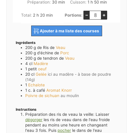
minutes
heure
minutes
Préparation:
30
min
Cuisson:
1
h
50
min
–
+
heures
minutes
Total:
2
h
20
min
Portions:
Ajouter à ma liste des courses
Ingrédients
200
g de Ris de
Veau
200
g d'échine de
Porc
200
g de tendron de
Veau
4
cl
Madère
1
petit
oeuf
20
cl
Gelée
ici au madère - à base de poudre
(14g)
1
Echalote
1
c. à café
Aromat Knorr
Poivre de sichuan
au moulin
Instructions
Préparation des ris de veau la veille: Laisser
dégorger
les ris de veau dans de l'eau froide
pendant au moins une heure en changeant
l'eau 3 fois. Puis
pocher
le dans de l'eau