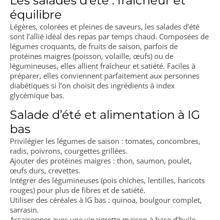
Les salades d’été : fraîcheur et
équilibre
Légères, colorées et pleines de saveurs, les salades d’été
sont l’allié idéal des repas par temps chaud. Composées de
légumes croquants, de fruits de saison, parfois de
protéines maigres (poisson, volaille, œufs) ou de
légumineuses, elles allient fraîcheur et satiété. Faciles à
préparer, elles conviennent parfaitement aux personnes
diabétiques si l’on choisit des ingrédients à index
glycémique bas.
Salade d’été et alimentation à IG
bas
Privilégier les légumes de saison : tomates, concombres,
radis, poivrons, courgettes grillées.
Ajouter des protéines maigres : thon, saumon, poulet,
œufs durs, crevettes.
Intégrer des légumineuses (pois chiches, lentilles, haricots
rouges) pour plus de fibres et de satiété.
Utiliser des céréales à IG bas : quinoa, boulgour complet,
sarrasin.
Assaisonner avec une vinaigrette maison à base d’huile