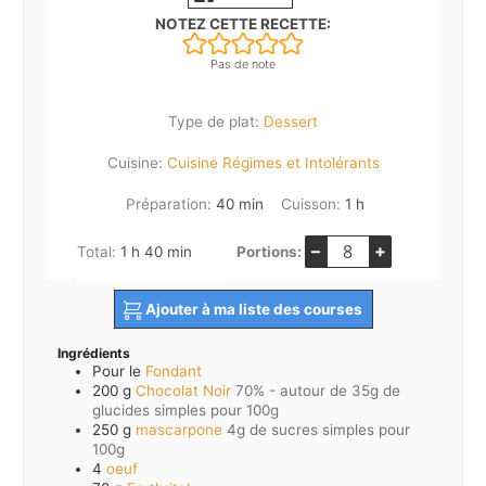
NOTEZ CETTE RECETTE:
Pas de note
Type de plat:
Dessert
Cuisine:
Cuisine Régimes et Intolérants
minutes
heure
Préparation:
40
min
Cuisson:
1
h
–
+
heure
minutes
Total:
1
h
40
min
Portions:
Ajouter à ma liste des courses
Ingrédients
Pour le
Fondant
200
g
Chocolat Noir
70% - autour de 35g de
glucides simples pour 100g
250
g
mascarpone
4g de sucres simples pour
100g
4
oeuf