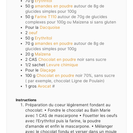
70
g
Erythritol
50
g
amandes en poudre
autour de 8g de
glucides simples pour 100g
50
g
Farine T110
autour de 70g de glucides
complexes pour 100g ou Maizena si sans gluten
Pour la
Dacquoise
2
oeuf
50
g
Erythritol
70
g
amandes en poudre
autour de 8g de
glucides simples pour 100g
20
g
Maïzena
2
CAS
Chocolat en poudre
noir sans sucre
1/2
sachet
Levure chimique
Pour le
Glaçage
100
g
Chocolat en poudre
noir 70%, sans sucre
( par exemple, chocolat Ligne de Poulain)
1
gros
Avocat
#
Instructions
Préparation du coeur légèrement fondant au
chocolat: • Fondre le chocolat au Bain Marie
avec 1 CAS de mascarpone • Fouetter les oeufs
avec l'Erythritol puis la farine, la poudre
d'amande et enfin le mascarpone. • Mélanger
avec le chocolat fondu et verser dans un moule