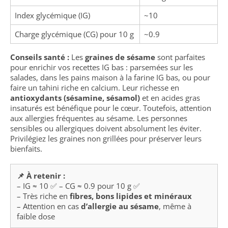
Index glycémique (IG)
~10
Charge glycémique (CG) pour 10 g
~0.9
Conseils santé :
Les
graines de sésame
sont parfaites
pour enrichir vos recettes IG bas : parsemées sur les
salades, dans les pains maison à la farine IG bas, ou pour
faire un tahini riche en calcium. Leur richesse en
antioxydants (sésamine, sésamol)
et en acides gras
insaturés est bénéfique pour le cœur. Toutefois, attention
aux allergies fréquentes au sésame. Les personnes
sensibles ou allergiques doivent absolument les éviter.
Privilégiez les graines non grillées pour préserver leurs
bienfaits.
📌 À retenir :
– IG ≈ 10 ✅ – CG ≈ 0.9 pour 10 g ✅
– Très riche en
fibres, bons lipides et minéraux
– Attention en cas
d’allergie au sésame
, même à
faible dose