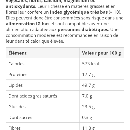
végétales, fibres, calcium, magnésium et
antioxydants
. Leur richesse en matières grasses et en
fibres leur confère un
index glycémique très bas
(≈ 10).
Elles peuvent donc être consommées sans risque dans une
alimentation IG bas
et sont compatibles avec une
alimentation adaptée aux
personnes diabétiques
. Une
consommation modérée est recommandée en raison de
leur densité calorique élevée.
Élément
Valeur pour 100 g
Calories
573 kcal
Protéines
17.7 g
Lipides
49.7 g
Dont acides gras saturés
7.0 g
Glucides
23.5 g
Dont sucres
0.3 g
Fibres
11.8 g