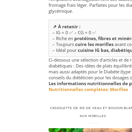
fromage frais léger. Parfaites pour les d
glycémique.
📌 À retenir :
– IG = 0 ✅ – CG = 0 ✅
– Riche en
protéines, fibres et miné
– Toujours
cuire les morilles
avant c
– Idéal pour
cuisine IG bas, diabéti
Ci-dessous une sélection d'articles et de
diabétiques : Des idées de plats équilibr
mais aussi adaptés pour le Diabète (type 
conseils du diététicien pour les dosages d
Les informations nutritionnelles de p
Nutritionnelles complètes: Morilles
CASSOLETTE DE RIS DE VEAU ET BOUDIN BLA
AUX MORILLES