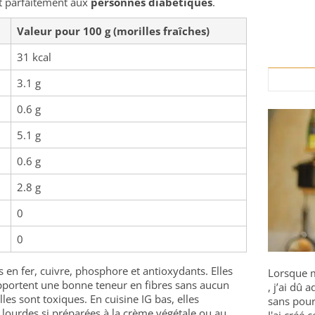
t parfaitement aux
personnes diabétiques
.
Valeur pour 100 g (morilles fraîches)
31 kcal
3.1 g
0.6 g
5.1 g
0.6 g
2.8 g
0
0
s en fer, cuivre, phosphore et antioxydants. Elles
Lorsque m
pportent une bonne teneur en fibres sans aucun
, j’ai dû
lles sont toxiques. En cuisine IG bas, elles
sans pour
ourdes si préparées à la crème végétale ou au