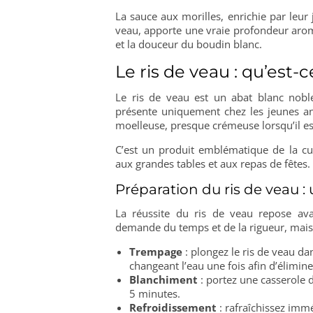
La sauce aux morilles, enrichie par leur
veau, apporte une vraie profondeur aroma
et la douceur du boudin blanc.
Le ris de veau : qu’est
Le ris de veau est un abat blanc nobl
présente uniquement chez les jeunes ani
moelleuse, presque crémeuse lorsqu’il es
C’est un produit emblématique de la cu
aux grandes tables et aux repas de fêtes.
Préparation du ris de veau 
La réussite du ris de veau repose ava
demande du temps et de la rigueur, mais q
Trempage
: plongez le ris de veau da
changeant l’eau une fois afin d’élimine
Blanchiment
: portez une casserole d
5 minutes.
Refroidissement
: rafraîchissez imm