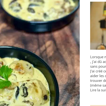
Lorsque m
, j’ai dû
sans pour
J'ai créé 
aider les 
trouver d
(même sa
Lire la sui