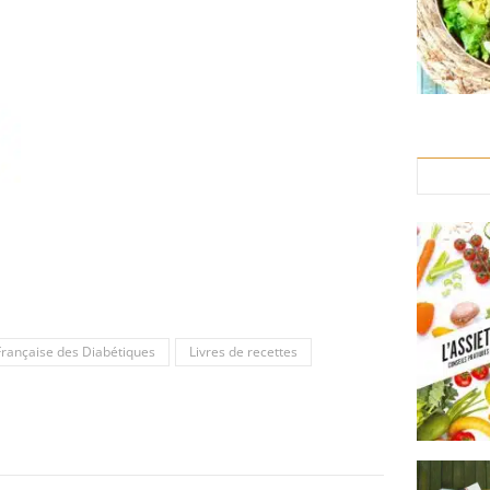
Française des Diabétiques
Livres de recettes