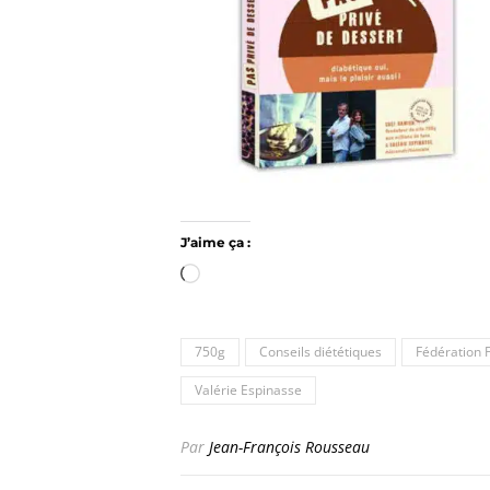
J’aime ça :
Chargement…
750g
Conseils diététiques
Fédération 
Valérie Espinasse
Par
Jean-François Rousseau