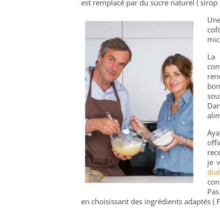
est remplacé par du sucre naturel ( sirop 
Une
cof
mic
L
con
ren
bon
sou
Dan
ali
Aya
offi
rec
je 
dia
con
Pas
en choisissant des ingrédients adaptés ( F