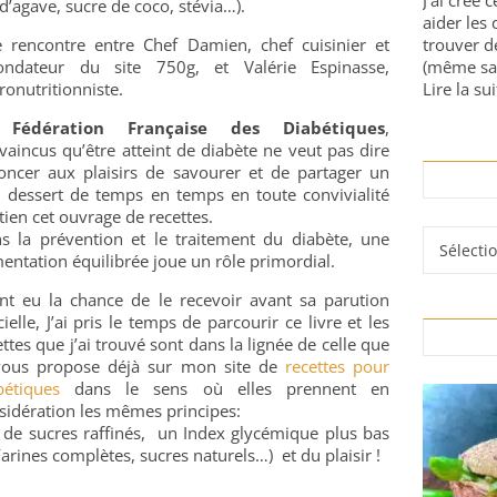
J'ai créé 
d’agave, sucre de coco, stévia…).
aider les 
 rencontre entre Chef Damien, chef cuisinier et
trouver d
ondateur du site 750g, et Valérie Espinasse,
(même sa
ronutritionniste.
Lire la sui
a
Fédération Française des Diabétiques
,
vaincus qu’être atteint de diabète ne veut pas dire
oncer aux plaisirs de savourer et de partager un
 dessert de temps en temps en toute convivialité
tien cet ouvrage de recettes.
Rubrique
s la prévention et le traitement du diabète, une
mentation équilibrée joue un rôle primordial.
nt eu la chance de le recevoir avant sa parution
cielle, J’ai pris le temps de parcourir ce livre et les
ettes que j’ai trouvé sont dans la lignée de celle que
vous propose déjà sur mon site de
recettes pour
bétiques
dans le sens où elles prennent en
sidération les mêmes principes:
 de sucres raffinés, un Index glycémique plus bas
arines complètes, sucres naturels…) et du plaisir !