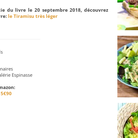
rtie du livre le 20 septembre 2018, découvrez
vre:
le Tiramisu très léger
ls
inaires
lérie Espinasse
mazon:
 15€90