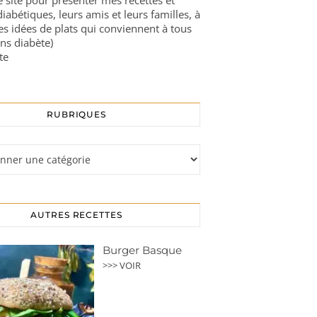
ce site pour présenter mes recettes et
diabétiques, leurs amis et leurs familles, à
es idées de plats qui conviennent à tous
ns diabète)
te
RUBRIQUES
s
AUTRES RECETTES
Burger Basque
>>> VOIR