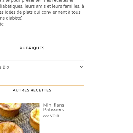
ce site pour présenter mes recettes et
diabétiques, leurs amis et leurs familles, à
es idées de plats qui conviennent à tous
ns diabète)
te
RUBRIQUES
s
AUTRES RECETTES
Mini flans
Patissiers
>>> VOIR