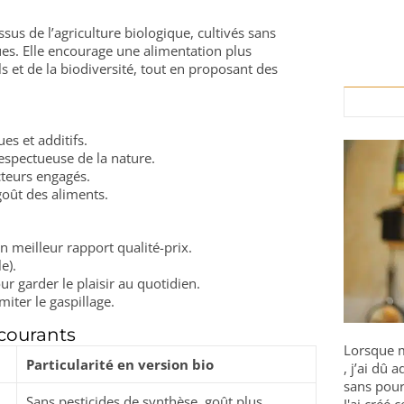
ssus de l’agriculture biologique, cultivés sans
ues. Elle encourage une alimentation plus
 et de la biodiversité, tout en proposant des
es et additifs.
espectueuse de la nature.
ucteurs engagés.
 goût des aliments.
un meilleur rapport qualité-prix.
e).
ur garder le plaisir au quotidien.
miter le gaspillage.
 courants
Lorsque m
Particularité en version bio
, j’ai dû
sans pour
Sans pesticides de synthèse, goût plus