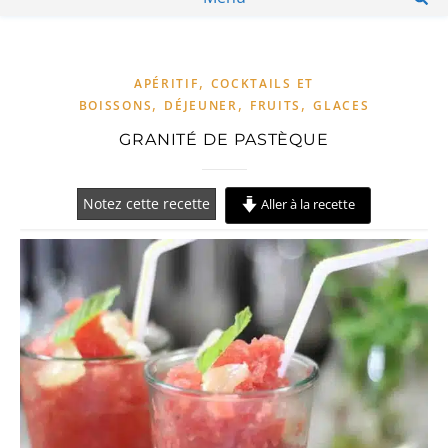
,
APÉRITIF
COCKTAILS ET
,
,
,
BOISSONS
DÉJEUNER
FRUITS
GLACES
GRANITÉ DE PASTÈQUE
Notez cette recette
Aller à la recette