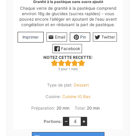
Granité à la pastèque sans sucre ajouté
Chaque verre de granité à la pastèque comprend
environ 16g de glucides (sucres rapides) - vous
pouvez encore l'alléger en ajoutant de l'eau avant
congélation et en réduisant la part de pastèque.
Imprimer
Email
Pin
Twitter
Facebook
NOTEZ CETTE RECETTE:
5
pour 1 note
Type de plat:
Dessert
Cuisine:
Cuisine IG Bas
minutes
minutes
Préparation:
20
min
Total:
20
min
–
+
Portions: