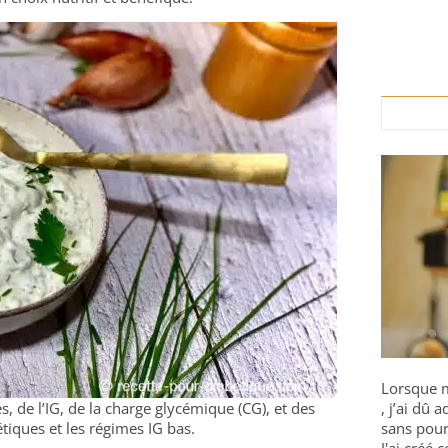
Lorsque m
s, de l’IG, de la charge glycémique (CG), et des
, j’ai dû
tiques et les régimes IG bas.
sans pour