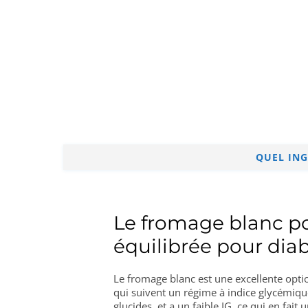
QUEL ING
Le fromage blanc p
équilibrée pour diab
Le fromage blanc est une excellente optio
qui suivent un régime à indice glycémique 
glucides, et a un faible IG, ce qui en fait 