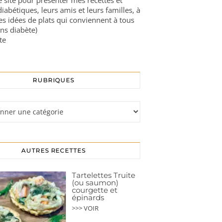
ce site pour présenter mes recettes et
diabétiques, leurs amis et leurs familles, à
es idées de plats qui conviennent à tous
ns diabète)
te
RUBRIQUES
s
AUTRES RECETTES
Tartelettes Truite
(ou saumon)
courgette et
épinards
>>> VOIR