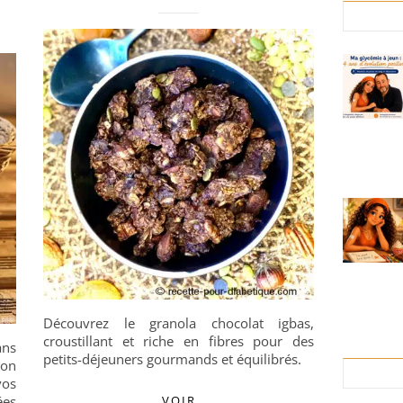
Découvrez le granola chocolat igbas,
croustillant et riche en fibres pour des
ans
petits-déjeuners gourmands et équilibrés.
ion
vos
ées
VOIR