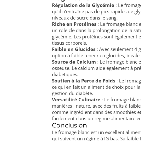
Régulation de la Glycémie
: Le fromage
qu’il n’entraîne pas de pics rapides de gly
niveaux de sucre dans le sang.
Riche en Protéines
: Le fromage blanc e
un rôle clé dans la prolongation de la satié
glycémie. Les protéines sont également es
tissus corporels.
Faible en Glucides
: Avec seulement 4 g
option à faible teneur en glucides, idéale
Source de Calcium
: Le fromage blanc es
osseuse. Le calcium aide également à pré
diabétiques.
Soutien à la Perte de Poids
: Le fromage
ce qui en fait un aliment de choix pour l
gestion du diabète.
Versatilité Culinaire
: Le fromage blanc
manières : nature, avec des fruits à faibl
comme ingrédient dans des smoothies et de
facilement dans un régime alimentaire éq
Conclusion
Le fromage blanc est un excellent aliment
qui suivent un régime à IG bas. Sa faible