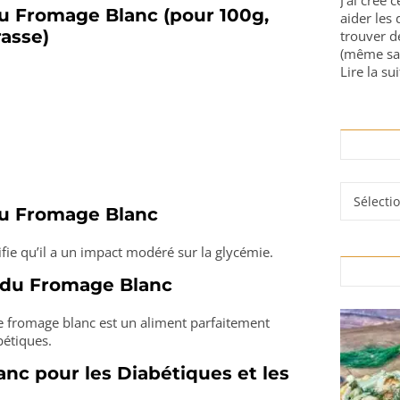
J'ai créé 
du Fromage Blanc (pour 100g,
aider les 
rasse)
trouver d
(même sa
Lire la sui
Rubrique
du Fromage Blanc
ifie qu’il a un impact modéré sur la glycémie.
 du Fromage Blanc
le fromage blanc est un aliment parfaitement
bétiques.
nc pour les Diabétiques et les