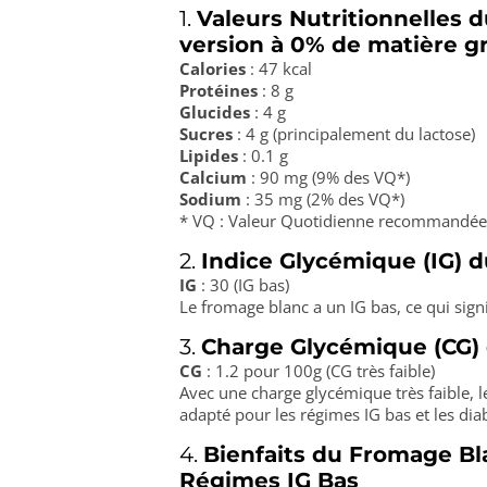
1.
Valeurs Nutritionnelles 
version à 0% de matière g
Calories
: 47 kcal
Protéines
: 8 g
Glucides
: 4 g
Sucres
: 4 g (principalement du lactose)
Lipides
: 0.1 g
Calcium
: 90 mg (9% des VQ*)
Sodium
: 35 mg (2% des VQ*)
* VQ : Valeur Quotidienne recommandée
2.
Indice Glycémique (IG) 
IG
: 30 (IG bas)
Le fromage blanc a un IG bas, ce qui sign
3.
Charge Glycémique (CG)
CG
: 1.2 pour 100g (CG très faible)
Avec une charge glycémique très faible, 
adapté pour les régimes IG bas et les dia
4.
Bienfaits du Fromage Bla
Régimes IG Bas