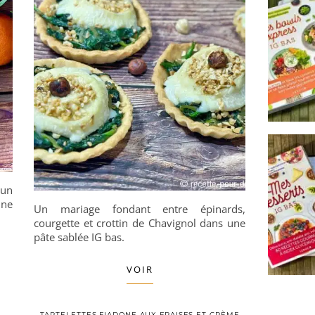
 un
une
Un mariage fondant entre épinards,
courgette et crottin de Chavignol dans une
pâte sablée IG bas.
VOIR
TARTELETTES FIADONE AUX FRAISES ET CRÈME