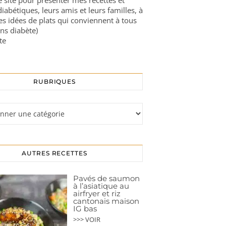
ce site pour présenter mes recettes et
diabétiques, leurs amis et leurs familles, à
es idées de plats qui conviennent à tous
ns diabète)
te
RUBRIQUES
s
AUTRES RECETTES
Pavés de saumon
à l’asiatique au
airfryer et riz
cantonais maison
IG bas
>>> VOIR